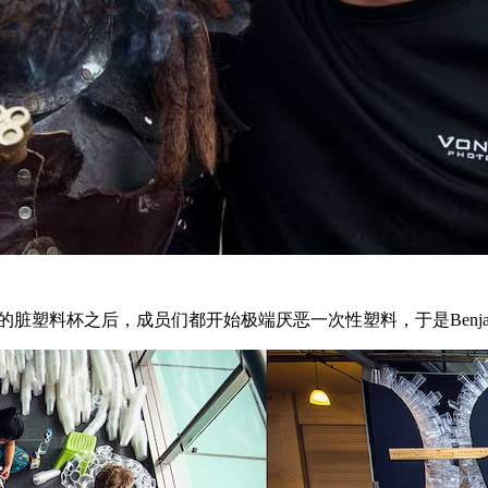
堆积如山的脏塑料杯之后，成员们都开始极端厌恶一次性塑料，于是Benja